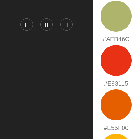
#AEB46C
#E93115
#E55F00