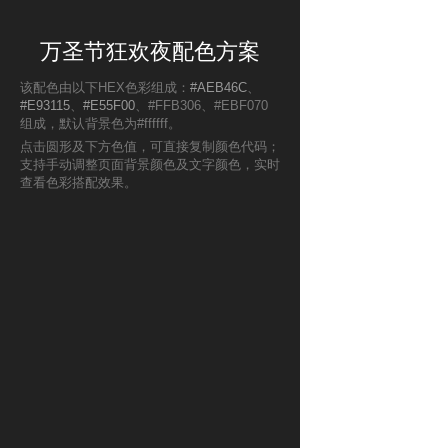
万圣节狂欢夜配色方案
该配色由以下HEX色彩组成：
#AEB46C
、
#E93115
、
#E55F00
、#FFB306、#EBF070
组成，默认背景色为#ffffff。
点击圆形及下方色值，可直接复制颜色代码；
支持手动调整页面背景颜色及文字颜色，实时
查看色彩搭配效果。