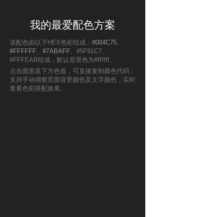
我的最爱配色方案
该配色由以下HEX色彩组成：
#004C75
、
#FFFFFF
、
#7ABAFF
、#5F91C7、
#FFFEAB组成，默认背景色为#ffffff。
点击圆形及下方色值，可直接复制颜色代码；
支持手动调整页面背景颜色及文字颜色，实时
查看色彩搭配效果。