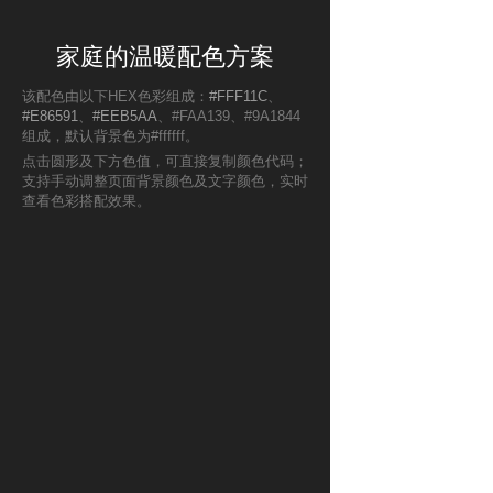
家庭的温暖配色方案
该配色由以下HEX色彩组成：
#FFF11C
、
#E86591
、
#EEB5AA
、#FAA139、#9A1844
组成，默认背景色为#ffffff。
点击圆形及下方色值，可直接复制颜色代码；
支持手动调整页面背景颜色及文字颜色，实时
查看色彩搭配效果。