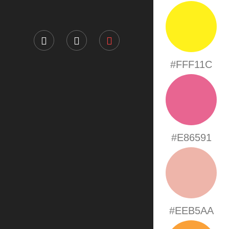
#FFF11C
#E86591
#EEB5AA