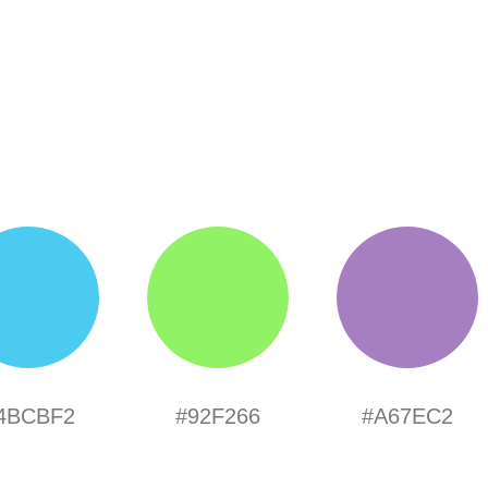
4BCBF2
#92F266
#A67EC2