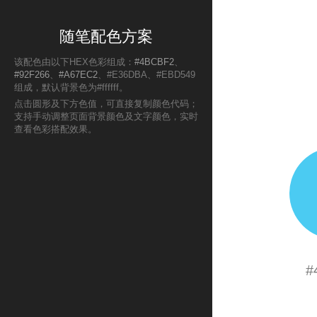
随笔配色方案
该配色由以下HEX色彩组成：
#4BCBF2
、
#92F266
、
#A67EC2
、#E36DBA、#EBD549
组成，默认背景色为#ffffff。
点击圆形及下方色值，可直接复制颜色代码；
支持手动调整页面背景颜色及文字颜色，实时
查看色彩搭配效果。
#