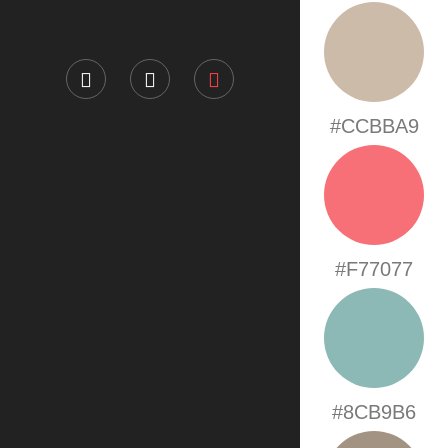
#CCBBA9
#F77077
#8CB9B6