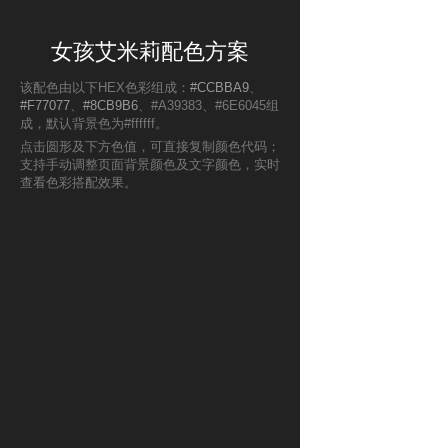
女孩艾米莉配色方案
该配色由以下HEX色彩组成：
#CCBBA9
、
#F77077
、
#8CB9B6
、#A39383、#6E6045组
成，默认背景色为#ffffff。
点击圆形及下方色值，可直接复制颜色代码；
支持手动调整页面背景颜色及文字颜色，实时
查看色彩搭配效果。