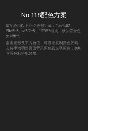
No.118配色方案
该配色由以下HEX色彩组成：
#b54c62
、
#ffc5b5
、
#f5f2e8
、#ff7f57组成，默认背景色
为#ffffff。
点击圆形及下方色值，可直接复制颜色代码；
支持手动调整页面背景颜色及文字颜色，实时
查看色彩搭配效果。