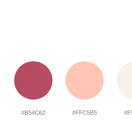
#B54C62
#FFC5B5
#F