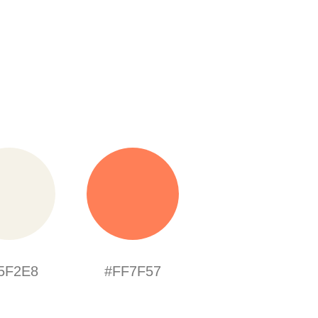
5F2E8
#FF7F57